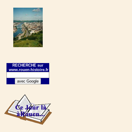
RECHERCHE sur
www.rouen-histoire.fr