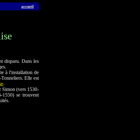
accueil
lise
nt disparu. Dans les
ges.
e à l'installation de
-Tonneliers. Elle est
se
.
ez Simon (vers 1530-
5-1550) se trouvent
ités.