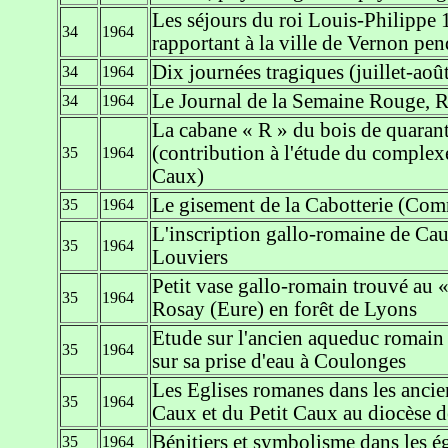
Les séjours du roi Louis-Philippe 1
34
1964
rapportant à la ville de Vernon pe
Dix journées tragiques (juillet-aoû
34
1964
Le Journal de la Semaine Rouge, R
34
1964
La cabane « R » du bois de quarant
(contribution à l'étude du complex
35
1964
Caux)
Le gisement de la Cabotterie (Co
35
1964
L'inscription gallo-romaine de Ca
35
1964
Louviers
Petit vase gallo-romain trouvé au
35
1964
Rosay (Eure) en forêt de Lyons
Etude sur l'ancien aqueduc romain 
35
1964
sur sa prise d'eau à Coulonges
Les Eglises romanes dans les anci
35
1964
Caux et du Petit Caux au diocèse d
Bénitiers et symbolisme dans les é
35
1964