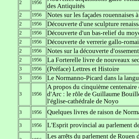
2
1956
des Antiquités
Notes sur les façades rouennaises à
2
1956
Découverte d'une sculpture renaiss
2
1956
Découverte d'un bas-relief du moy
2
1956
Découverte de verrerie gallo-roma
2
1956
Notes sur la découverte d'ossement
2
1956
La Forterelle livre de nouveaux sec
2
1956
(Préface) Lettres et Histoire
3
1956
Le Normanno-Picard dans la langu
3
1956
A propos du cinquième centenaire d
d'Arc : le rôle de Guillaume Bouil
3
1956
l'église-cathédrale de Noyo
Quelques livres de raison de Norm
3
1956
L'Esprit provincial au parlement 
3
1956
Les arrêts du parlement de Rouen d