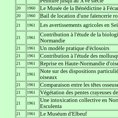
Peinture jusqu'au XVe siècle
Le Musée de la Bénédictine à Féc
20
1960
Bail de location d'une faïencerie r
20
1960
Les avertissements agricoles en Se
21
1961
Contribution à l'étude de la biolog
21
1961
Normandie
Un modèle pratique d'éclosoirs
21
1961
Contribution à l'étude des mollus
21
1961
Reprise en Haute-Normandie d'ois
21
1961
Note sur des dispositions particuliè
21
1961
oiseaux
Comparaison entre les têtes osseuse
21
1961
Végétation des pentes crayeuses de
21
1961
Une intoxication collective en No
21
1961
Esculenta
Le Muséum d'Elbeuf
21
1961