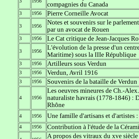
3
1956
compagnies du Canada
Pierre Corneille Avocat
3
1956
Notes et souvenirs sur le parleme
3
1956
par un avocat de Rouen
Le Cat critique de Jean-Jacques R
3
1956
L'évolution de la presse d'un centre
3
1956
Maritime) sous la IIIe République
Artilleurs sous Verdun
3
1956
Verdun, Avril 1916
3
1956
Souvenirs de la bataille de Verdun
3
1956
Les oeuvres mineures de Ch.-Alex.
naturaliste havrais (1778-1846) : D
4
1956
Rhône
Une famille d'artisans et d'artistes
4
1956
Contribution à l'étude de la Céra
4
1956
A propos des vitraux du xve siècle 