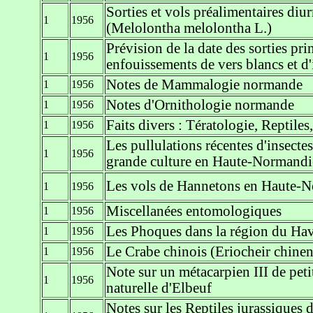
Sorties et vols préalimentaires d
1
1956
(Melolontha melolontha L.)
Prévision de la date des sorties pr
1
1956
enfouissements de vers blancs et d
Notes de Mammalogie normande
1
1956
Notes d'Ornithologie normande
1
1956
Faits divers : Tératologie, Reptiles
1
1956
Les pullulations récentes d'insecte
1
1956
grande culture en Haute-Normandi
Les vols de Hannetons en Haute-N
1
1956
Miscellanées entomologiques
1
1956
Les Phoques dans la région du Ha
1
1956
Le Crabe chinois (Eriocheir chine
1
1956
Note sur un métacarpien III de pe
1
1956
naturelle d'Elbeuf
Notes sur les Reptiles jurassiques 