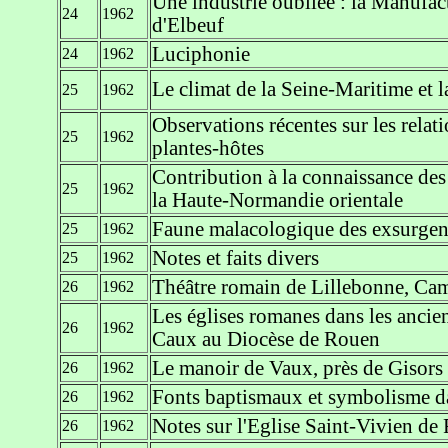
Une industrie oubliée : la Manufac
24
1962
d'Elbeuf
Luciphonie
24
1962
Le climat de la Seine-Maritime et 
25
1962
Observations récentes sur les relati
25
1962
plantes-hôtes
Contribution à la connaissance de
25
1962
la Haute-Normandie orientale
Faune malacologique des exsurgen
25
1962
Notes et faits divers
25
1962
Théâtre romain de Lillebonne, Ca
26
1962
Les églises romanes dans les ancie
26
1962
Caux au Diocèse de Rouen
Le manoir de Vaux, près de Gisors
26
1962
Fonts baptismaux et symbolisme da
26
1962
Notes sur l'Eglise Saint-Vivien de
26
1962