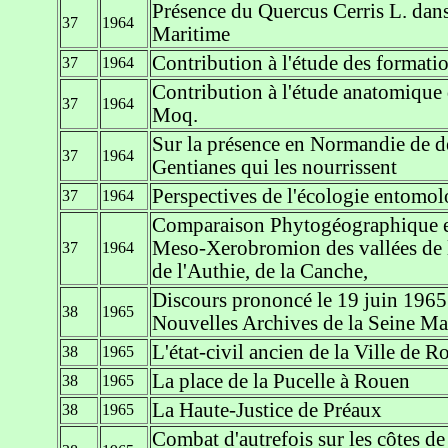
Présence du Quercus Cerris L. dans 
37
1964
Maritime
Contribution à l'étude des formatio
37
1964
Contribution à l'étude anatomique 
37
1964
Moq.
Sur la présence en Normandie de de
37
1964
Gentianes qui les nourrissent
Perspectives de l'écologie entomo
37
1964
Comparaison Phytogéographique en
Meso-Xerobromion des vallées de 
37
1964
de l'Authie, de la Canche,
Discours prononcé le 19 juin 1965
38
1965
Nouvelles Archives de la Seine Ma
L'état-civil ancien de la Ville de R
38
1965
La place de la Pucelle à Rouen
38
1965
La Haute-Justice de Préaux
38
1965
Combat d'autrefois sur les côtes de