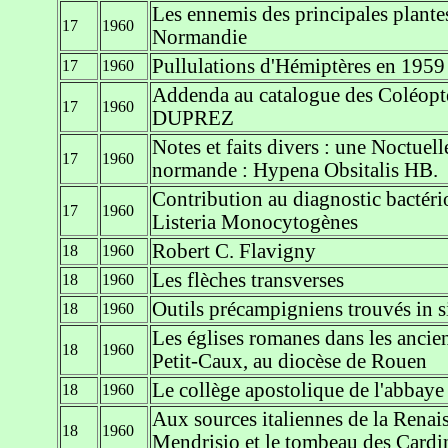
Les ennemis des principales plantes
17
1960
Normandie
Pullulations d'Hémiptères en 1959
17
1960
Addenda au catalogue des Coléoptèr
17
1960
DUPREZ
Notes et faits divers : une Noctuel
17
1960
normande : Hypena Obsitalis HB.
Contribution au diagnostic bactéri
17
1960
Listeria Monocytogènes
Robert C. Flavigny
18
1960
Les flèches transverses
18
1960
Outils précampigniens trouvés in 
18
1960
Les églises romanes dans les ancie
18
1960
Petit-Caux, au diocèse de Rouen
Le collège apostolique de l'abbaye
18
1960
Aux sources italiennes de la Renais
18
1960
Mendrisio et le tombeau des Card