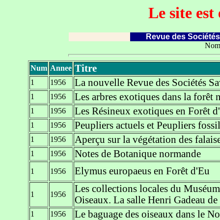
Le site es
Revue des Sociétés
Nomb
Titre
Num
Annee
La nouvelle Revue des Sociétés S
1
1956
Les arbres exotiques dans la forêt
1
1956
Les Résineux exotiques en Forêt d
1
1956
Peupliers actuels et Peupliers fossi
1
1956
Aperçu sur la végétation des falais
1
1956
Notes de Botanique normande
1
1956
Elymus europaeus en Forêt d'Eu
1
1956
Les collections locales du Muséu
1
1956
Oiseaux. La salle Henri Gadeau de 
Le baguage des oiseaux dans le No
1
1956