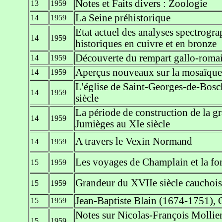
Notes et Faits divers : Zoologie
13
1959
La Seine préhistorique
14
1959
Etat actuel des analyses spectrogra
14
1959
historiques en cuivre et en bronze
Découverte du rempart gallo-roma
14
1959
Aperçus nouveaux sur la mosaïque
14
1959
L'église de Saint-Georges-de-Bosch
14
1959
siècle
La période de construction de la g
14
1959
Jumièges au XIe siècle
A travers le Vexin Normand
14
1959
Les voyages de Champlain et la f
15
1959
Grandeur du XVIIe siècle cauchois
15
1959
Jean-Baptiste Blain (1674-1751),
15
1959
Notes sur Nicolas-François Mollie
15
1959