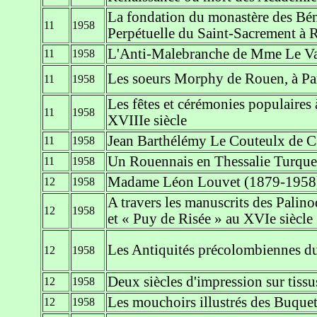
La fondation du monastère des Bén
11
1958
Perpétuelle du Saint-Sacrement à 
L'Anti-Malebranche de Mme Le Va
11
1958
Les soeurs Morphy de Rouen, à Pari
11
1958
Les fêtes et cérémonies populaires 
11
1958
XVIIIe siècle
Jean Barthélémy Le Couteulx de C
11
1958
Un Rouennais en Thessalie Turque, 
11
1958
Madame Léon Louvet (1879-1958
12
1958
A travers les manuscrits des Pali
12
1958
et « Puy de Risée » au XVIe siècle
Les Antiquités précolombiennes 
12
1958
Deux siècles d'impression sur tissu
12
1958
Les mouchoirs illustrés des Buque
12
1958