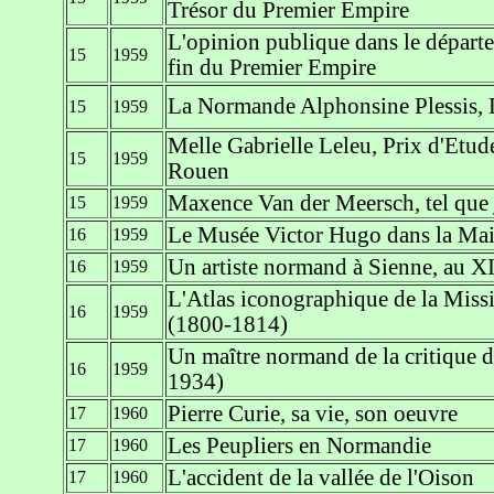
Trésor du Premier Empire
L'opinion publique dans le départem
15
1959
fin du Premier Empire
La Normande Alphonsine Plessis,
15
1959
Melle Gabrielle Leleu, Prix d'Etu
15
1959
Rouen
Maxence Van der Meersch, tel que j
15
1959
Le Musée Victor Hugo dans la Mais
16
1959
Un artiste normand à Sienne, au XI
16
1959
L'Atlas iconographique de la Miss
16
1959
(1800-1814)
Un maître normand de la critique d
16
1959
1934)
Pierre Curie, sa vie, son oeuvre
17
1960
Les Peupliers en Normandie
17
1960
L'accident de la vallée de l'Oison
17
1960