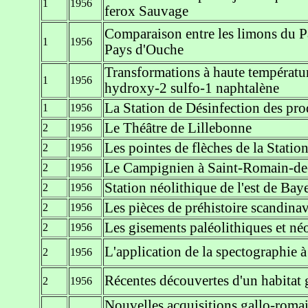
1
1956
ferox Sauvage
Comparaison entre les limons du P
1
1956
Pays d'Ouche
Transformations à haute températur
1
1956
hydroxy-2 sulfo-1 naphtalène
La Station de Désinfection des pr
1
1956
Le Théâtre de Lillebonne
2
1956
Les pointes de flèches de la Stati
2
1956
Le Campignien à Saint-Romain-de
2
1956
Station néolithique de l'est de Bay
2
1956
Les pièces de préhistoire scandi
2
1956
Les gisements paléolithiques et n
2
1956
L'application de la spectographie à 
2
1956
Récentes découvertes d'un habitat 
2
1956
Nouvelles acquisitions gallo-roma