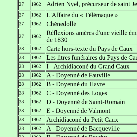
Adrien Nyel, précurseur de saint Je
27
1962
L'Affaire du « Télémaque »
27
1962
Chénedollé
27
1962
Réflexions amères d'une vieille émi
27
1962
de 1830
Carte hors-texte du Pays de Caux
28
1962
Les litres funéraires du Pays de Ca
28
1962
I - Archidiaconé du Grand Caux
28
1962
A - Doyenné de Fauville
28
1962
B - Doyenné du Havre
28
1962
C - Doyenné des Loges
28
1962
D - Doyenné de Saint-Romain
28
1962
E - Doyenné de Valmont
28
1962
Archidiaconé du Petit Caux
28
1962
A - Doyenné de Bacqueville
28
1962