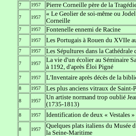
Pierre Corneille père de la Tragédi
7
1957
« Le Geolier de soi-même ou Jodel
7
1957
Corneille
Fontenelle ennemi de Racine
7
1957
Les Portugais à Rouen du XVIIe au
7
1957
Les Sépultures dans la Cathédrale
7
1957
La vie d'un écolier au Séminaire 
7
1957
à 1192, d'après Éloi Pigné
L'Inventaire après décès de la bibl
7
1957
Les plus anciens vitraux de Saint-
8
1957
Un artiste normand trop oublié Jea
8
1957
(1735-1813)
Identification de deux « Vestales 
8
1957
Quelques plats italiens du Musée d
8
1957
la Seine-Maritime