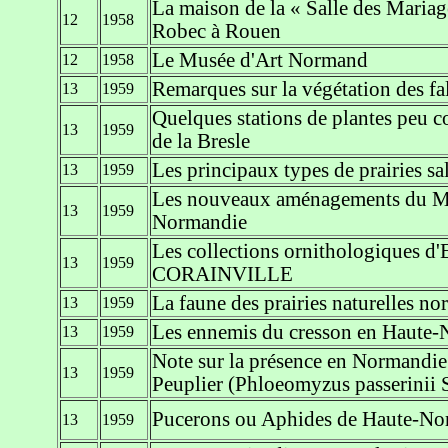
La maison de la « Salle des Maria
12
1958
Robec à Rouen
Le Musée d'Art Normand
12
1958
Remarques sur la végétation des fala
13
1959
Quelques stations de plantes peu c
13
1959
de la Bresle
Les principaux types de prairies s
13
1959
Les nouveaux aménagements du Mu
13
1959
Normandie
Les collections ornithologiques
13
1959
CORAINVILLE
La faune des prairies naturelles no
13
1959
Les ennemis du cresson en Haute
13
1959
Note sur la présence en Normandie
13
1959
Peuplier (Phloeomyzus passerini
Pucerons ou Aphides de Haute-No
13
1959