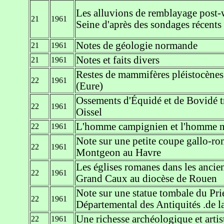
Les alluvions de remblayage post-
21
1961
Seine d'après des sondages récents
Notes de géologie normande
21
1961
Notes et faits divers
21
1961
Restes de mammifères pléistocènes
22
1961
(Eure)
Ossements d'Équidé et de Bovidé t
22
1961
Oissel
L'homme campignien et l'homme n
22
1961
Note sur une petite coupe gallo-ro
22
1961
Montgeon au Havre
Les églises romanes dans les ancien
22
1961
Grand Caux au diocèse de Rouen
Note sur une statue tombale du Pr
22
1961
Départemental des Antiquités .de 
Une richesse archéologique et artist
22
1961