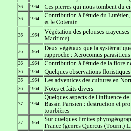
Ces pierres qui nous tombent du ci
36
1964
Contribution à l'étude du Lutétien,
36
1964
et le Cotentin
Végétation des pelouses crayeuses d
36
1964
Maritime)
Deux végétaux que la systématique
36
1964
rapproche : Xerocomus parasiticu
Contribution à l'étude de la flore
36
1964
Quelques observations floristiques
36
1964
Les adventices des cultures en No
36
1964
Notes et faits divers
36
1964
Quelques aspects de l'influence de
Bassin Parisien : destruction et pro
37
1964
tourbières
Sur quelques limites phytogéograp
37
1964
France (genres Quercus (Tourn.) L.