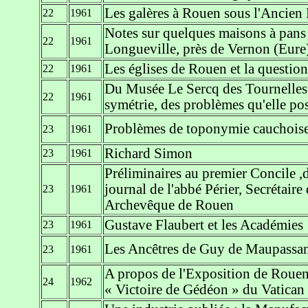
Les galères à Rouen sous l'Ancien
22
1961
Notes sur quelques maisons à pans 
22
1961
Longueville, près de Vernon (Eure
Les églises de Rouen et la question
22
1961
Du Musée Le Sercq des Tournelles a
22
1961
symétrie, des problèmes qu'elle pos
Problèmes de toponymie cauchois
23
1961
Richard Simon
23
1961
Préliminaires au premier Concile ,d
journal de l'abbé Périer, Secrétair
23
1961
Archevêque de Rouen
Gustave Flaubert et les Académies
23
1961
Les Ancêtres de Guy de Maupassant,
23
1961
A propos de l'Exposition de Rouen
24
1962
« Victoire de Gédéon » du Vatican