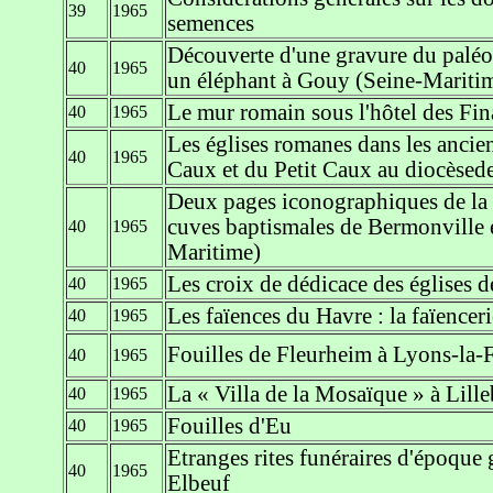
39
1965
semences
Découverte d'une gravure du paléol
40
1965
un éléphant à Gouy (Seine-Mariti
Le mur romain sous l'hôtel des Fi
40
1965
Les églises romanes dans les ancie
40
1965
Caux et du Petit Caux au diocèsed
Deux pages iconographiques de la l
cuves baptismales de Bermonville 
40
1965
Maritime)
Les croix de dédicace des églises 
40
1965
Les faïences du Havre : la faïencer
40
1965
Fouilles de Fleurheim à Lyons-la-
40
1965
La « Villa de la Mosaïque » à Lill
40
1965
Fouilles d'Eu
40
1965
Etranges rites funéraires d'époque
40
1965
Elbeuf