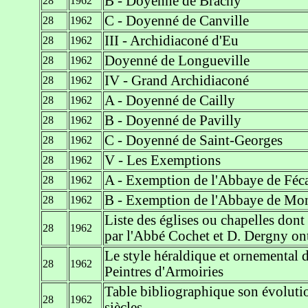
B - Doyenné de Brachy
28
1962
C - Doyenné de Canville
28
1962
III - Archidiaconé d'Eu
28
1962
Doyenné de Longueville
28
1962
IV - Grand Archidiaconé
28
1962
A - Doyenné de Cailly
28
1962
B - Doyenné de Pavilly
28
1962
C - Doyenné de Saint-Georges
28
1962
V - Les Exemptions
28
1962
A - Exemption de l'Abbaye de Fé
28
1962
B - Exemption de l'Abbaye de Mont
28
1962
Liste des églises ou chapelles dont 
28
1962
par l'Abbé Cochet et D. Dergny on
Le style héraldique et ornemental de
28
1962
Peintres d'Armoiries
Table bibliographique son évoluti
28
1962
siècles