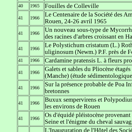
Fouilles de Colleville
40
1965
Le Centenaire de la Société des Am
41
1966
Rouen, 24-26 avril 1965
Un nouveau sous-type de Mycorrhi
41
1966
des racines d'arbres croissant en H
Le Polystichum cristatum (L.) Roth
41
1966
uliginosum (Newm.) P.F. près de F
Cardamine pratensis L. à fleurs pro
41
1966
Galets et sables du Pliocène étagés 
41
1966
(Manche) (étude sédimentologique
Sur la présence probable de Poa In
41
1966
bretonnes
Buxux sempervirens et Polypodium
41
1966
les environs de Rouen
Os d'équidé pléistocène provenant d
41
1966
Seine et l'énigme du cheval sauvag
L'Inauguration de l'Hôtel des Soci