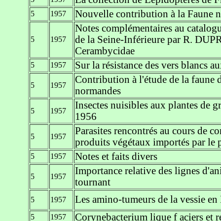
Nouvelle contribution à la Faune 
5
1957
Notes complémentaires au catalogue
de la Seine-Inférieure par R. DUPR
5
1957
Cerambycidae
Sur la résistance des vers blancs a
5
1957
Contribution à l'étude de la faune d
5
1957
normandes
Insectes nuisibles aux plantes de 
5
1957
1956
Parasites rencontrés au cours de co
5
1957
produits végétaux importés par le 
Notes et faits divers
5
1957
Importance relative des lignes d'a
5
1957
tournant
Les amino-tumeurs de la vessie e
5
1957
Corynebacterium lique f aciers et 
5
1957