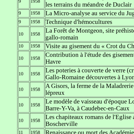
9
1958
les terrains du méandre de Duclair
La Micro-analyse au service du Jug
9
1958
Technique d'hémocultures
9
1958
La Forêt de Montgeon, site préhist
10
1958
gallo-romain
Visite au gisement du « Crot du Ch
10
1958
Contribution à l'étude des gisemen
10
1958
Havre
Les poteries à couverte de verre (cr
10
1958
Gallo-Romaine découvertes à Lyon
A Gisors, la ferme de la Maladrerie
10
1958
lépreux
Le modèle de vaisseau d'époque Lou
10
1958
Barre-Y-Va, à Caudebec-en-Caux
Les chapiteaux romans de l'Eglise 
10
1958
Boscherville
Renaissance ou mort des Académie
11
1958