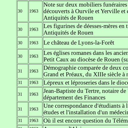
Note sur deux mobiliers funéraire
découverts à Ourvile et Yerville e
30
1963
Antiquités de Rouen
Les figurines de déesses-mères en 
30
1963
Antiquités de Rouen
Le château de Lyons-la-Forêt
30
1963
Les églises romanes dans les ancie
30
1963
Petit Caux au diocèse de Rouen (su
Démographie comparée de deux com
31
1963
Grand et Préaux, du XIIIe siècle à 
Lépreux et léproseries dans le dio
31
1963
Jean-Baptiste du Tertre, notaire de
31
1963
département des Finances
Une correspondance d'étudiants à l
31
1963
études et l'installation d'un médeci
Où il est encore question du Télé
31
1963