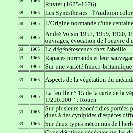
38
1965
Ruyter (1675-1676)
Les Synesthésies : l'Audition color
38
1965
L'Origine normande d'une centaine 
38
1965
André Voisin 1957, 1959, 1960, 1
39
1965
ouvrages, évocation de l'oeuvre d
La dégénérescence chez l'abeille
39
1965
Rapaces normands et leur sauvega
39
1965
Sur une variété franco-britannique
39
1965
Aspects de la végétation du méand
39
1965
La feuille n° 15 de la carte de la v
39
1965
1/200.000"' : Rouen
Sur plusieurs zoocécidies portées p
39
1965
dues à des cynipides d'espèces diff
Sur deux types méconnus de l'herb
39
1965
Considérations générales sur les d