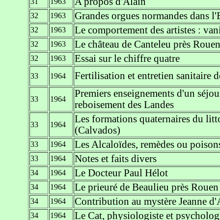
A propos d'Alain
31
1963
Grandes orgues normandes dans l'E
32
1963
Le comportement des artistes : vanit
32
1963
Le château de Canteleu près Roue
32
1963
Essai sur le chiffre quatre
32
1963
Fertilisation et entretien sanitaire 
33
1964
Premiers enseignements d'un séjou
33
1964
reboisement des Landes
Les formations quaternaires du lit
33
1964
(Calvados)
Les Alcaloïdes, remèdes ou poison
33
1964
Notes et faits divers
33
1964
Le Docteur Paul Hélot
34
1964
Le prieuré de Beaulieu près Rouen
34
1964
Contribution au mystère Jeanne d'
34
1964
Le Cat, physiologiste et psycholo
34
1964