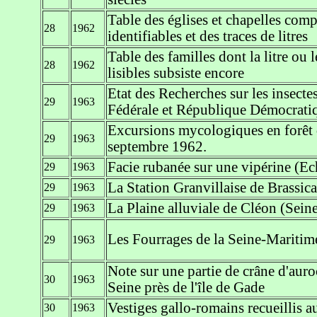
Table des églises et chapelles comp
28
1962
identifiables et des traces de litres
Table des familles dont la litre ou 
28
1962
lisibles subsiste encore
Etat des Recherches sur les insect
29
1963
Fédérale et République Démocrati
Excursions mycologiques en forêt 
29
1963
septembre 1962.
Facie rubanée sur une vipérine (Ec
29
1963
La Station Granvillaise de Brassica
29
1963
La Plaine alluviale de Cléon (Sein
29
1963
Les Fourrages de la Seine-Maritime 
29
1963
Note sur une partie de crâne d'auro
30
1963
Seine près de l'île de Gade
Vestiges gallo-romains recueillis 
30
1963