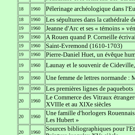
Pélerinage archéologique dans l'E
18
1960
Les sépultures dans la cathédrale 
18
1960
Jeanne d'Arc et ses « témoins » vén
19
1960
A Rouen quand P. Corneille écriva
19
1960
Saint-Evremond (1610-1703)
19
1960
Pierre-Daniel Huet, un évêque huma
19
1960
Launay et le souvenir de Cideville,
19
1960
Une femme de lettres normande : 
19
1960
Les premières lignes de paquebots 
19
1960
Le Commerce des Vitraux étrangers
20
1960
XVIIIe et au XIXe siècles
Une famille d'horlogers Rouennais
20
1960
Les Hubert »
Sources bibliographiques pour l'Et
20
1960