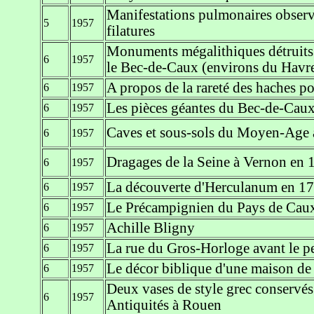
Manifestations pulmonaires observé
5
1957
filatures
Monuments mégalithiques détruits 
6
1957
le Bec-de-Caux (environs du Havr
A propos de la rareté des haches po
6
1957
Les pièces géantes du Bec-de-Cau
6
1957
Caves et sous-sols du Moyen-Age 
6
1957
Dragages de la Seine à Vernon en 
6
1957
La découverte d'Herculanum en 171
6
1957
Le Précampignien du Pays de Caux 
6
1957
Achille Bligny
6
1957
La rue du Gros-Horloge avant le p
6
1957
Le décor biblique d'une maison de
6
1957
Deux vases de style grec conservé
6
1957
Antiquités à Rouen