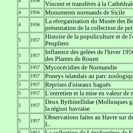
4
1956
Vincent et transférés à la Cathédra
Monuments normands de Sicile
4
1956
La réorganisation du Musée des B
4
1956
présentation de la collection de pe
Histoire de la populiculture et de l
5
1957
Peupliers
Influence des gelées de l'hiver 195
5
1957
des Plantes de Rouen
Mycocécidies de Normandie
5
1957
Poneys islandais au parc zoologiqu
5
1957
Reprises d'oiseaux bagués
5
1957
L'entretien et la mise en valeur de
5
1957
Deux Bythinellidae (Mollusques ga
5
1957
la région havraise
Observations faites au Havre sur de
5
1957
L.
La collection de Lépidoptères de
5
1957