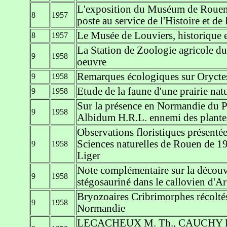
L'exposition du Muséum de Rouen,
8
1957
poste au service de l'Histoire et de
Le Musée de Louviers, historique e
8
1957
La Station de Zoologie agricole du 
9
1958
oeuvre
Remarques écologiques sur Orycte
9
1958
Etude de la faune d'une prairie natu
9
1958
Sur la présence en Normandie du
9
1958
Albidum H.R.L. ennemi des plantes
Observations floristiques présentée
Sciences naturelles de Rouen de 1
9
1958
Liger
Note complémentaire sur la découv
9
1958
stégosauriné dans le callovien d'A
Bryozoaires Cribrimorphes récoltés
9
1958
Normandie
LECACHEUX M. Th., CAUCHY F., 