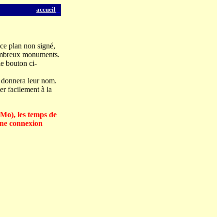
accueil
 ce plan non signé,
nombreux monuments.
le bouton ci-
s donnera leur nom.
er facilement à la
 Mo), les temps de
une connexion