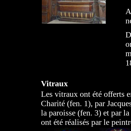
A
n
D
o
m
1
Vitraux
Les vitraux ont été offerts 
Charité (fen. 1), par Jacque
la paroisse (fen. 3) et par l
ont été réalisés par le peint