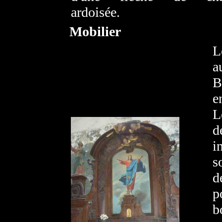
ardoisée.
Mobilier
L
a
B
e
L
d
i
s
d
p
b