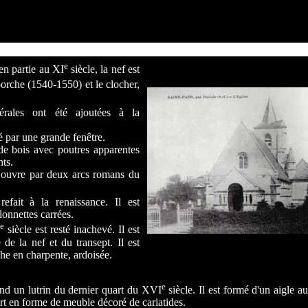
e
n partie au XI
siècle, la nef est
porche (1540-1550) et le clocher,
térales ont été ajoutées à la
é par une grande fenêtre.
de bois avec poutres apparentes
ts.
'ouvre par deux arcs romans du
efait à la renaissance. Il est
lonnettes carrées.
e
siècle est resté inachevé. Il est
e de la nef et du transept. Il est
he en charpente, ardoisée.
e
nd un lutrin du dernier quart du XVI
siècle. Il est formé d'un aigle au
rt en forme de meuble décoré de cariatides.