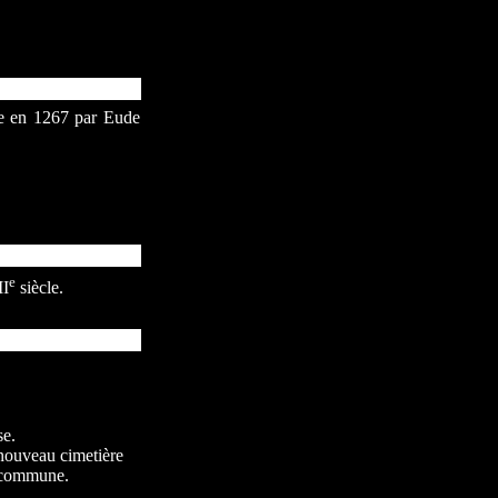
ée en 1267 par Eude
e
II
siècle.
se.
 nouveau cimetière
la commune.