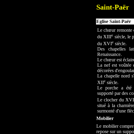
Saint-Paër
Eglise Saint-Paër
Le chœur remonte e
e
du XIII
siècle, le 
e
du XVI
siècle.
Des chapelles la
Renaissance.
Le chœur est éclair
La nef est voûtée 
décorées d'engoulan
La chapelle nord s
e
XII
siècle.
Le porche a été r
supporté par des co
Le clocher du XVI
situé à la charnièr
surmonté d'une flèc
Mobilier
Le mobilier compre
repose sur un suppo