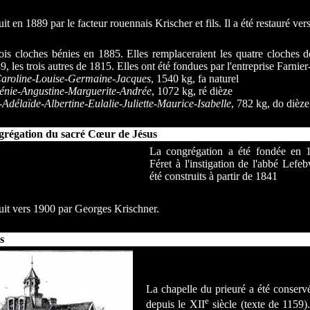
uit en 1889 par le facteur rouennais Krischer et fils. Il a été restauré ve
rois cloches bénies en 1885. Elles remplaceraient les quatre cloches de 
89, les trois autres de 1815. Elles ont été fondues par l'entreprise Farnie
aroline-Louise-Germaine-Jacques
, 1540 kg, fa naturel
énie-Angustine-Marguerite-Andrée
, 1072 kg, ré dièze
Adélaïde-Albertine-Eulalie-Juliette-Maurice-Isabelle
, 782 kg, do dièze
ngrégation du sacré Cœur de Jésus
La congrégation a été fondée en 
Féret à l'instigation de l'abbé Lefeb
été construits à partir de 1841
ruit vers 1900 par Georges Krischner.
s
La chapelle du prieuré a été conservé
e
depuis le XII
siècle (texte de 1159