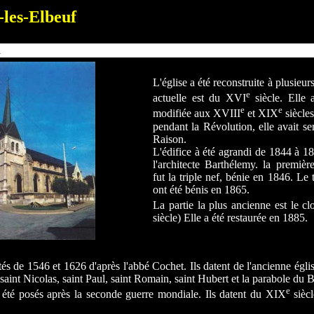
-les-Elbeuf
n
L'église a été reconstruite à plusieur
e
actuelle est du XVI
siècle. Elle 
e
e
modifiée aux XVIII
et XIX
siècles
pendant la Révolution, elle avait s
Raison.
L'édifice à été agrandi de 1844 à 18
l'architecte Barthélemy. la première
fut la triple nef, bénie en 1846. Le 
ont été bénis en 1865.
La partie la plus ancienne est le c
siècle) Elle a été restaurée en 1885.
és de 1546 et 1626 d'après l'abbé Cochet. Ils datent de l'ancienne égli
 saint Nicolas, saint Paul, saint Romain, saint Hubert et la parabole du 
e
t été posés après la seconde guerre mondiale. Ils datent du XIX
siècl