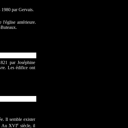
rs 1980 par Gervais.
l'église antérieure.
r-Buteaux.
1821 par Joséphine
vre. Les édifice ont
e. Il semble exister
e
). Au XVI
siècle, il