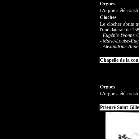
Orgues
L'orgue a été constr
Cloches
Le clocher abrite t
l'une daterait de 15
-
Eugénie-Yvonne-C
-
Marie-Louise-Eug
-
Alexandrine-Anne-
Chapelle de la co
Orgues
L'orgue a été const
Prieuré Saint-Gille