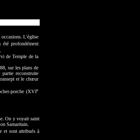
s occasions. L'église
a été profondément
.
ervi de Temple de la
88, sur les plans de
 partie reconstruite
transept et le chœur
e
locher-porche (XVI
se. On y voyait saint
Bon Samaritain.
e et sont attribués à