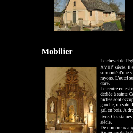
Mobilier
Le chevet de l'ég
e
XVIII
siècle. Il 
surmonté d'une vi
rayons. L'autel s
doré.
Le centre en est 
dédiée à sainte C
niches sont occup
gauche, un saint 
gril en bois. A dr
livre. Ces statu
siècle.
De nombreux ange
Au revers de la f