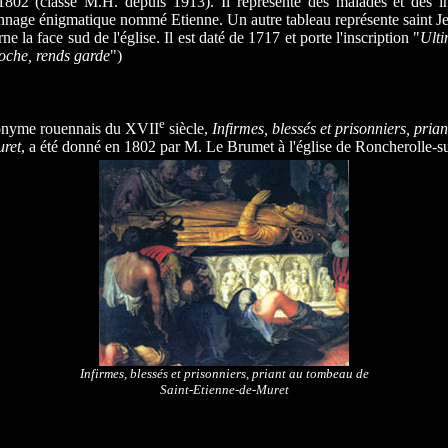
802 (classé M.H. depuis 1913). Il représente des malades et des in
nage énigmatique nommé Etienne. Un autre tableau représente saint Je
e la face sud de l'église. Il est daté de 1717 et porte l'inscription "
Ulti
oche, rends garde
")
e
onyme rouennais du XVII
siècle,
Infirmes, blessés et prisonniers, pri
uret
, a été donné en 1802 par M. Le Brumet à l'église de Roncherolle-su
Infirmes, blessés et prisonniers, priant au tombeau de
Saint-Etienne-de-Muret