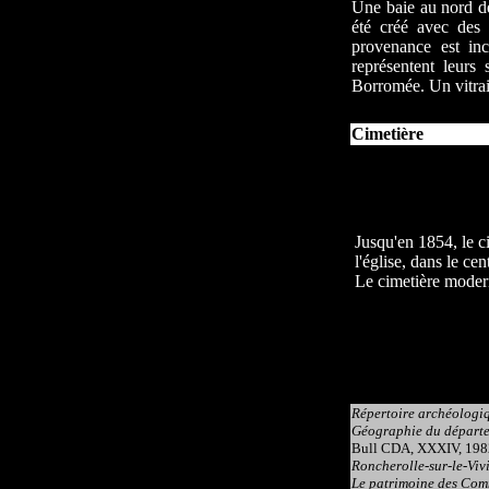
Une baie au nord de 
été créé avec des 
provenance est inc
représentent leurs 
Borromée. Un vitrai
Cimetière
Jusqu'en 1854, le c
l'église, dans le cen
Le cimetière moder
Répertoire archéologiq
Géographie du départem
Bull CDA, XXXIV, 1982
Roncherolle-sur-le-Vivie
Le patrimoine des Com