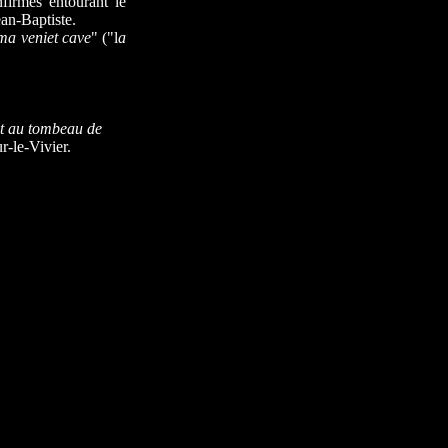
firmes entourant le
an-Baptiste.
ma veniet cave
" ("l
a
ant au tombeau de
r-le-Vivier.