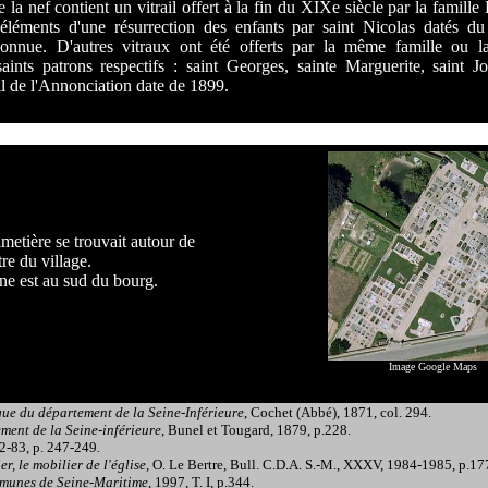
la nef contient un vitrail offert à la fin du XIXe siècle par la famille 
éléments d'une résurrection des enfants par saint Nicolas datés d
onnue. D'autres vitraux ont été offerts par la même famille ou la
saints patrons respectifs : saint Georges, sainte Marguerite, saint J
l de l'Annonciation date de 1899.
imetière se trouvait autour de
tre du village.
ne est au sud du bourg.
Image Google Maps
ue du département de la Seine-Inférieure
, Cochet (Abbé), 1871, col. 294.
ent de la Seine-inférieure
, Bunel et Tougard, 1879, p.228.
-83, p. 247-249
.
r, le mobilier de l'église
, O. Le Bertre, Bull. C.D.A. S.-M., XXXV, 1984-1985, p.17
munes de Seine-Maritime
, 1997, T. I, p.344.