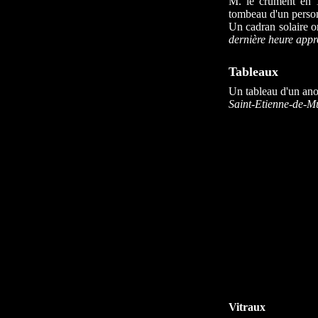
M. le crument en 1
tombeau d'un person
Un cadran solaire orn
dernière heure appr
Tableaux
Un tableau d'un an
Saint-Etienne-de-M
Vitraux