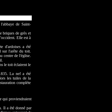
 l'abbaye de Saint-
e briques de grès et
l'occident. Elle est à
te d'ardoises a été
 sur l'arête du toit.
au centre de l'église.
l.
 le toit éclairent le
1835. La nef a été
rs les tuiles de la
estauration complète
e qui proviendraient
. Il a été donné par