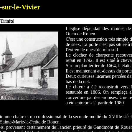
-sur-le-Vivier
-Trinité
L'église dépendait des moines de
Ouen de Rouen.
C'est une construction très simple d
de silex. La porte n'est pas située à 
l'extrémité ouest du mur sud.
Le clocher de charpente recouver
refait en 1792. Il est situé à cheval
Sur un plan terrier de 1664, il était 
Il est maintenant au-dessus du portai
Deux curieuses lucarnes percées dans
bas de la nef.
Le chœur a été reconstruit vers 
restaurée en 1886. On remplaça alo
couverture par des ardoises. Une r
a été entreprise à partir de 1980.
e une chaire et un confessionnal de la seconde moitié du XVIIIe siècl
 Sainte-Marie-la-Petite de Rouen.
is, provenant certainement de l'ancien prieuré de Gandmont de Rouen