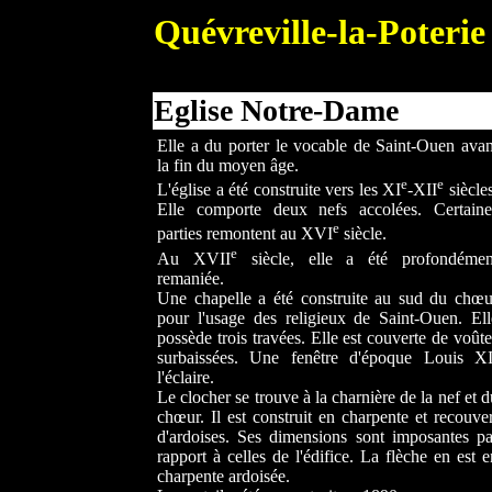
Quévreville-la-Poterie
Eglise Notre-Dame
Elle a du porter le vocable de Saint-Ouen avan
la fin du moyen âge.
e
e
L'église a été construite vers les XI
-XII
siècles
Elle comporte deux nefs accolées. Certaine
e
parties remontent au XVI
siècle.
e
Au XVII
siècle, elle a été profondémen
remaniée.
Une chapelle a été construite au sud du chœu
pour l'usage des religieux de Saint-Ouen. Ell
possède trois travées. Elle est couverte de voûte
surbaissées. Une fenêtre d'époque Louis XI
l'éclaire.
Le clocher se trouve à la charnière de la nef et d
chœur. Il est construit en charpente et recouver
d'ardoises. Ses dimensions sont imposantes pa
rapport à celles de l'édifice. La flèche en est e
charpente ardoisée.