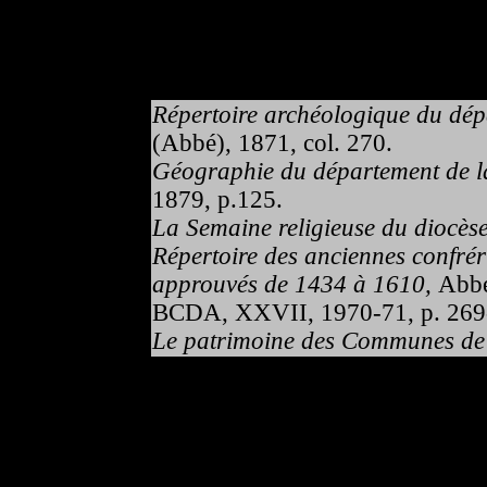
Répertoire archéologique du dépa
(Abbé), 1871, col. 270.
Géographie du département de la
1879, p.125.
La Semaine religieuse du diocès
Répertoire des anciennes confrér
approuvés de 1434 à 1610,
Abbé
BCDA, XXVII, 1970-71, p. 269
Le patrimoine des Communes de