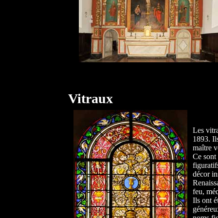
Vitraux
Les vitr
1893. Il
maître v
Ce sont 
figurati
décor ins
Renaissa
feu, méd
Ils ont é
généreux
noms fi