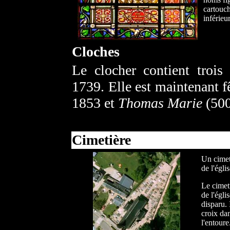
cartouch
inférieu
Cloches
Le clocher contient trois
1739. Elle est maintenant f
1853 et
Thomas Marie
(500
Cimetière
Un cimet
de l'égli
Le cimeti
de l'égl
disparu. 
croix dan
l'entoure