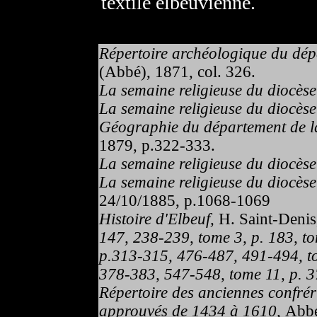
textile elbeuvienne.
Répertoire archéologique du dépa
(Abbé), 1871, col. 326.
La semaine religieuse du diocès
La semaine religieuse du diocès
Géographie du département de la
1879, p.322-333.
La semaine religieuse du diocès
La semaine religieuse du diocès
24/10/1885, p.1068-1069
Histoire d'Elbeuf,
H. Saint-Deni
147, 238-239, tome 3, p. 183, to
p.313-315, 476-487, 491-494, to
378-383, 547-548, tome 11, p. 
Répertoire des anciennes confrér
approuvés de 1434 à 1610,
Abbé