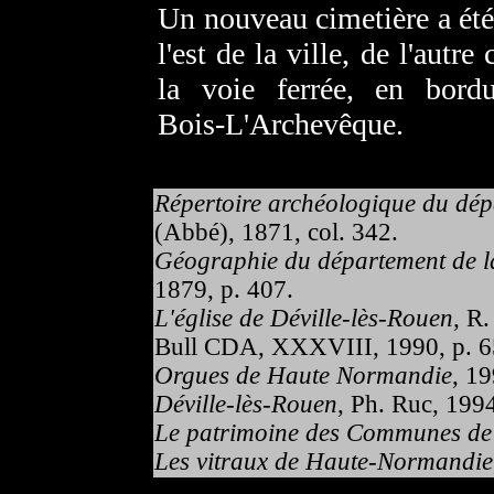
Un nouveau cimetière a été
l'est de la ville, de l'autre
la voie ferrée, en bord
Bois-L'Archevêque.
Répertoire archéologique du dépa
(Abbé), 1871, col. 342.
Géographie du département de la
1879, p. 407.
L'église de Déville-lès-Rouen,
R.
Bull CDA, XXXVIII, 1990, p. 6
Orgues de Haute Normandie
, 19
Déville-lès-Rouen
, Ph. Ruc, 199
Le patrimoine des Communes de
Les vitraux de Haute-Normandie