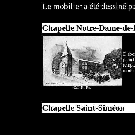
Le mobilier a été dessiné p
Chapelle Notre-Dame-de-l
D'abor
planch
rempla
moder
Coll. Ph. Ruq
Chapelle Saint-Siméon